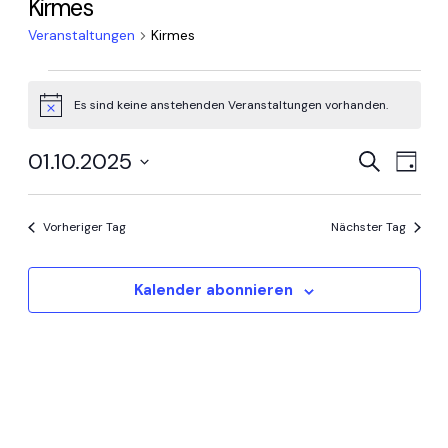
Kirmes
Veranstaltungen
Kirmes
Veranstaltungen
Es sind keine anstehenden Veranstaltungen vorhanden.
Hinweis
für
Vera
Ve
01.10.2025
Suche
1
Tag
An
Datum
Suc
Oktober
wählen.
Na
Vorheriger Tag
Nächster Tag
und
2025
Ansi
Kalender abonnieren
Navi