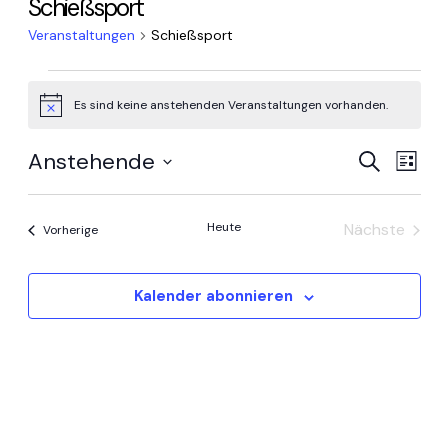
Schießsport
Veranstaltungen
Schießsport
Veranstaltungen
Es sind keine anstehenden Veranstaltungen vorhanden.
Hinweis
Vera
Ve
Anstehende
Suche
Liste
An
Datum
Suc
wählen.
Na
Heute
Nächste
Veranstaltungen
Vorherige
und
Veranstal
Ansi
Kalender abonnieren
Navi