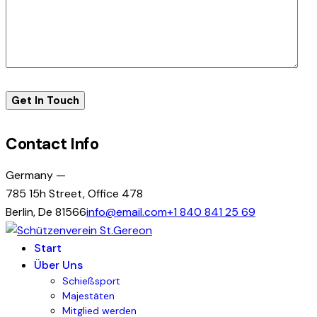
Contact Info
Germany —
785 15h Street, Office 478
Berlin, De 81566
info@email.com
+1 840 841 25 69
Start
Über Uns
Schießsport
Majestäten
Mitglied werden