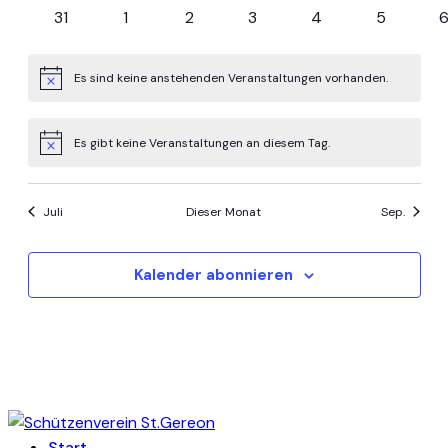
Veranstaltungen
Veranstaltungen
Veranstaltungen
Veranstaltungen
Veranstaltungen
Veranstal
V
0
0
0
0
0
0
31
1
2
3
4
5
Veranstaltungen
Veranstaltungen
Veranstaltungen
Veranstaltungen
Veranstaltungen
Veranstal
V
Es sind keine anstehenden Veranstaltungen vorhanden.
Hinweis
Es gibt keine Veranstaltungen an diesem Tag.
Hinweis
Juli
Dieser Monat
Sep.
Kalender abonnieren
Start